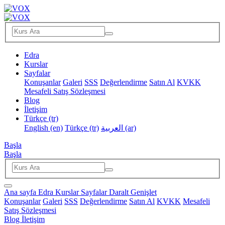
Edra
Kurslar
Sayfalar
Konuşanlar
Galeri
SSS
Değerlendirme
Satın Al
KVKK
Mesafeli Satış Sözleşmesi
Blog
İletişim
Türkçe ‎(tr)‎
English ‎(en)‎
Türkçe ‎(tr)‎
العربية ‎(ar)‎
Başla
Başla
Ana sayfa
Edra
Kurslar
Sayfalar
Daralt
Genişlet
Konuşanlar
Galeri
SSS
Değerlendirme
Satın Al
KVKK
Mesafeli
Satış Sözleşmesi
Blog
İletişim