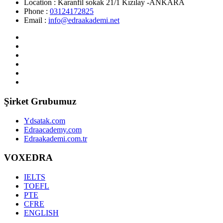
Location :
Karanfil sokak 21/1 Kızılay -ANKARA
Phone :
03124172825
Email :
info@edraakademi.net
Şirket Grubumuz
Ydsatak.com
Edraacademy.com
Edraakademi.com.tr
VOXEDRA
IELTS
TOEFL
PTE
CFRE
ENGLISH