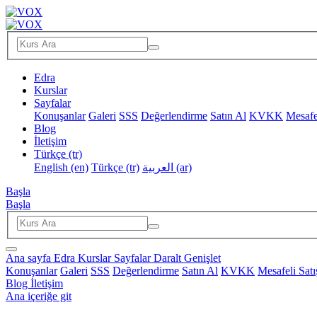
Edra
Kurslar
Sayfalar
Konuşanlar
Galeri
SSS
Değerlendirme
Satın Al
KVKK
Mesafe
Blog
İletişim
Türkçe ‎(tr)‎
English ‎(en)‎
Türkçe ‎(tr)‎
العربية ‎(ar)‎
Başla
Başla
Ana sayfa
Edra
Kurslar
Sayfalar
Daralt
Genişlet
Konuşanlar
Galeri
SSS
Değerlendirme
Satın Al
KVKK
Mesafeli Sat
Blog
İletişim
Ana içeriğe git