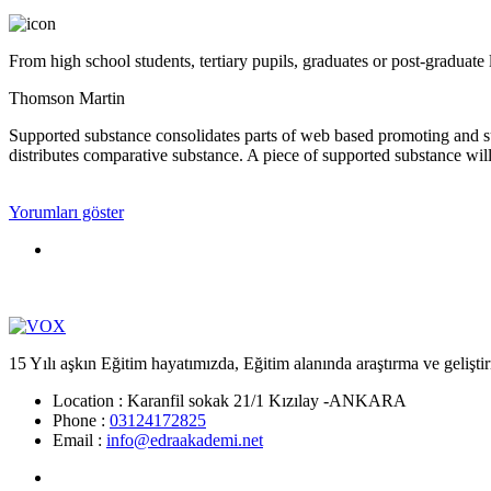
From high school students, tertiary pupils, graduates or post-graduate 
Thomson Martin
Supported substance consolidates parts of web based promoting and sub
distributes comparative substance. A piece of supported substance wil
Yorumları göster
15 Yılı aşkın Eğitim hayatımızda, Eğitim alanında araştırma ve gelişti
Location :
Karanfil sokak 21/1 Kızılay -ANKARA
Phone :
03124172825
Email :
info@edraakademi.net