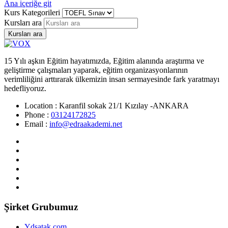
Ana içeriğe git
Kurs Kategorileri
Kursları ara
Kursları ara
15 Yılı aşkın Eğitim hayatımızda, Eğitim alanında araştırma ve
geliştirme çalışmaları yaparak, eğitim organizasyonlarının
verimliliğini arttırarak ülkemizin insan sermayesinde fark yaratmayı
hedefliyoruz.
Location :
Karanfil sokak 21/1 Kızılay -ANKARA
Phone :
03124172825
Email :
info@edraakademi.net
Şirket Grubumuz
Ydsatak.com