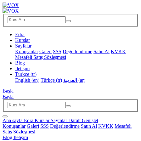
Edra
Kurslar
Sayfalar
Konuşanlar
Galeri
SSS
Değerlendirme
Satın Al
KVKK
Mesafeli Satış Sözleşmesi
Blog
İletişim
Türkçe ‎(tr)‎
English ‎(en)‎
Türkçe ‎(tr)‎
العربية ‎(ar)‎
Başla
Başla
Ana sayfa
Edra
Kurslar
Sayfalar
Daralt
Genişlet
Konuşanlar
Galeri
SSS
Değerlendirme
Satın Al
KVKK
Mesafeli
Satış Sözleşmesi
Blog
İletişim