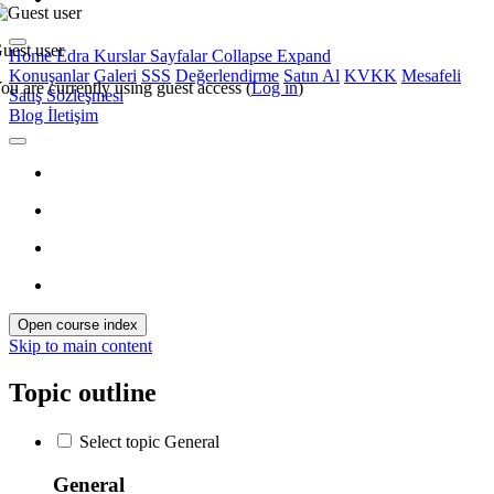
uest user
Home
Edra
Kurslar
Sayfalar
Collapse
Expand
Konuşanlar
Galeri
SSS
Değerlendirme
Satın Al
KVKK
Mesafeli
ou are currently using guest access (
Log in
)
Satış Sözleşmesi
Blog
İletişim
Open course index
Skip to main content
Topic outline
Select topic General
General