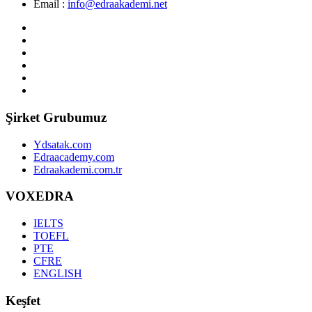
Email :
info@edraakademi.net
Şirket Grubumuz
Ydsatak.com
Edraacademy.com
Edraakademi.com.tr
VOXEDRA
IELTS
TOEFL
PTE
CFRE
ENGLISH
Keşfet