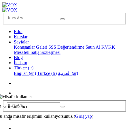
Edra
Kurslar
Sayfalar
Konuşanlar
Galeri
SSS
Değerlendirme
Satın Al
KVKK
Mesafeli Satış Sözleşmesi
Blog
İletişim
Türkçe ‎(tr)‎
English ‎(en)‎
Türkçe ‎(tr)‎
العربية ‎(ar)‎
isafir kullanıcı
u anda misafir erişimini kullanıyorsunuz (
Giriş yap
)