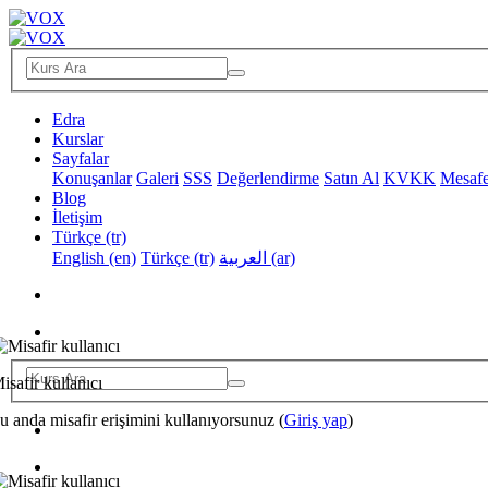
Edra
Kurslar
Sayfalar
Konuşanlar
Galeri
SSS
Değerlendirme
Satın Al
KVKK
Mesafe
Blog
İletişim
Türkçe ‎(tr)‎
English ‎(en)‎
Türkçe ‎(tr)‎
العربية ‎(ar)‎
isafir kullanıcı
u anda misafir erişimini kullanıyorsunuz (
Giriş yap
)