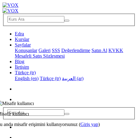
Edra
Kurslar
Sayfalar
Konuşanlar
Galeri
SSS
Değerlendirme
Satın Al
KVKK
Mesafeli Satış Sözleşmesi
Blog
İletişim
Türkçe ‎(tr)‎
English ‎(en)‎
Türkçe ‎(tr)‎
العربية ‎(ar)‎
isafir kullanıcı
u anda misafir erişimini kullanıyorsunuz (
Giriş yap
)