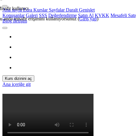
isafir kullanıcı
Ana sayfa
Edra
Kurslar
Sayfalar
Daralt
Genişlet
Konuşanlar
Galeri
SSS
Değerlendirme
Satın Al
KVKK
Mesafeli Sat
u anda misafir erişimini kullanıyorsunuz (
Giriş yap
)
Blog
İletişim
Kurs dizinini aç
Ana içeriğe git