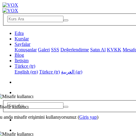
Edra
Kurslar
Sayfalar
Konuşanlar
Galeri
SSS
Değerlendirme
Satın Al
KVKK
Mesafe
Blog
İletişim
Türkçe ‎(tr)‎
English ‎(en)‎
Türkçe ‎(tr)‎
العربية ‎(ar)‎
isafir kullanıcı
u anda misafir erişimini kullanıyorsunuz (
Giriş yap
)