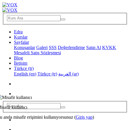
Edra
Kurslar
Sayfalar
Konuşanlar
Galeri
SSS
Değerlendirme
Satın Al
KVKK
Mesafeli Satış Sözleşmesi
Blog
İletişim
Türkçe ‎(tr)‎
English ‎(en)‎
Türkçe ‎(tr)‎
العربية ‎(ar)‎
isafir kullanıcı
u anda misafir erişimini kullanıyorsunuz (
Giriş yap
)