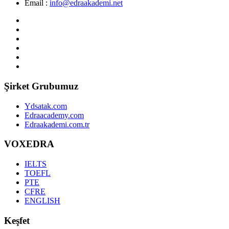
Email :
info@edraakademi.net
Şirket Grubumuz
Ydsatak.com
Edraacademy.com
Edraakademi.com.tr
VOXEDRA
IELTS
TOEFL
PTE
CFRE
ENGLISH
Keşfet