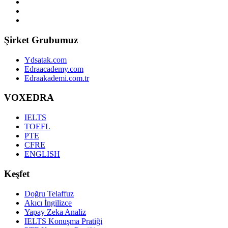
Şirket Grubumuz
Ydsatak.com
Edraacademy.com
Edraakademi.com.tr
VOXEDRA
IELTS
TOEFL
PTE
CFRE
ENGLISH
Keşfet
Doğru Telaffuz
Akıcı İngilizce
Yapay Zeka Analiz
IELTS Konuşma Pratiği