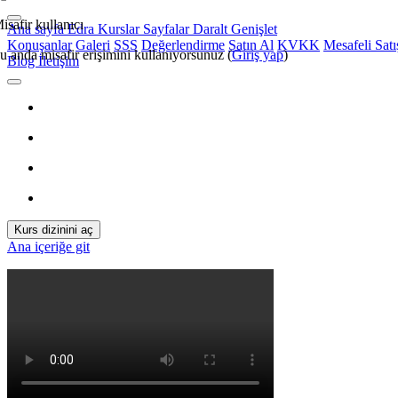
isafir kullanıcı
Ana sayfa
Edra
Kurslar
Sayfalar
Daralt
Genişlet
Konuşanlar
Galeri
SSS
Değerlendirme
Satın Al
KVKK
Mesafeli Sat
u anda misafir erişimini kullanıyorsunuz (
Giriş yap
)
Blog
İletişim
Kurs dizinini aç
Ana içeriğe git