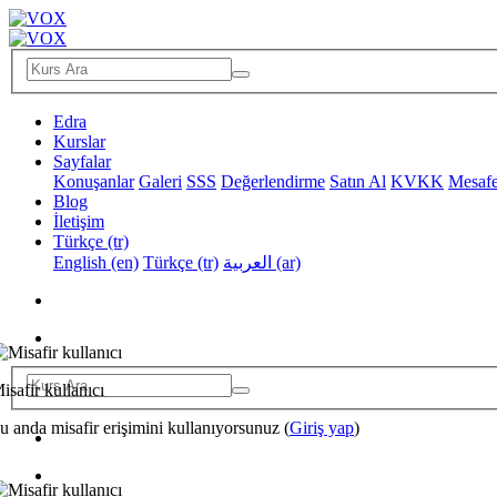
Edra
Kurslar
Sayfalar
Konuşanlar
Galeri
SSS
Değerlendirme
Satın Al
KVKK
Mesafe
Blog
İletişim
Türkçe ‎(tr)‎
English ‎(en)‎
Türkçe ‎(tr)‎
العربية ‎(ar)‎
isafir kullanıcı
u anda misafir erişimini kullanıyorsunuz (
Giriş yap
)