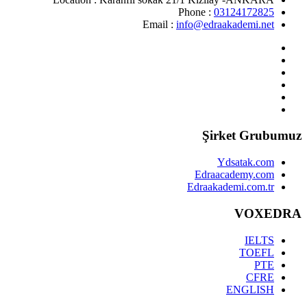
Phone :
03124172825
Email :
info@edraakademi.net
Şirket Grubumuz
Ydsatak.com
Edraacademy.com
Edraakademi.com.tr
VOXEDRA
IELTS
TOEFL
PTE
CFRE
ENGLISH