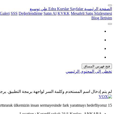
الصفحة الرئيسية
Sayfalar
Kurslar
Edra
طي
توسيع
Galeri
SSS
Değerlendirme
Satın Al
KVKK
Mesafeli Satış Sözleşmesi
Blog
İletişim
فتح فهرس المساق
تخطى إلى المحتوى الرئيسي
لم يتم إدخال اسم المستخدم وكلمة السر لواجهة برمجة التطبيق. يرج
15 Yılı aşkın Eğitim hayatımızda, Eğitim alanında araştırma ve geliştirme çalışmaları yaparak, eğitim organizasyonlarının verimliliğini arttırarak ülkemizin insan sermayesinde fark yaratmayı hedefliyoruz.
Location :
Karanfil sokak 21/1 Kızılay -ANKARA