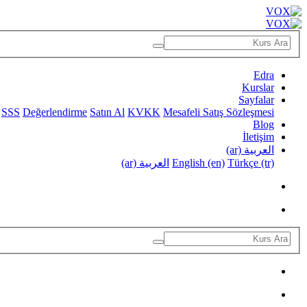
Edra
Kurslar
Sayfalar
SSS
Değerlendirme
Satın Al
KVKK
Mesafeli Satış Sözleşmesi
Blog
İletişim
العربية ‎(ar)‎
Türkçe ‎(tr)‎
English ‎(en)‎
العربية ‎(ar)‎