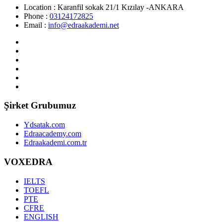
Location :
Karanfil sokak 21/1 Kızılay -ANKARA
Phone :
03124172825
Email :
info@edraakademi.net
Şirket Grubumuz
Ydsatak.com
Edraacademy.com
Edraakademi.com.tr
VOXEDRA
IELTS
TOEFL
PTE
CFRE
ENGLISH