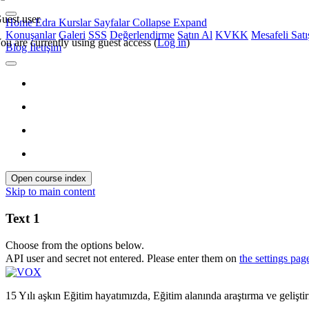
uest user
Home
Edra
Kurslar
Sayfalar
Collapse
Expand
Konuşanlar
Galeri
SSS
Değerlendirme
Satın Al
KVKK
Mesafeli Sat
ou are currently using guest access (
Log in
)
Blog
İletişim
Open course index
Skip to main content
Text 1
Choose from the options below.
API user and secret not entered. Please enter them on
the settings pag
15 Yılı aşkın Eğitim hayatımızda, Eğitim alanında araştırma ve gelişti