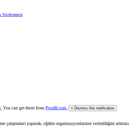
ış Sözleşmesi
e.
You can get them from
Poodll.com.
×
Dismiss this notification
rme çalışmaları yaparak, eğitim organizasyonlarının verimliliğini arttır