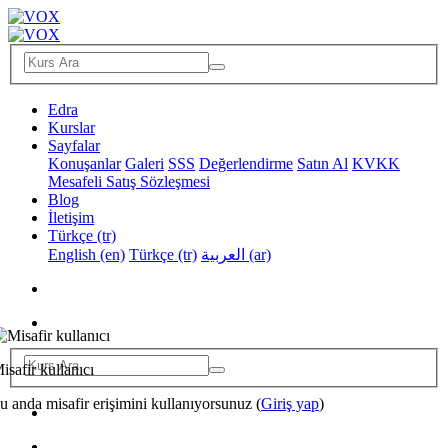
Edra
Kurslar
Sayfalar
Konuşanlar
Galeri
SSS
Değerlendirme
Satın Al
KVKK
Mesafeli Satış Sözleşmesi
Blog
İletişim
Türkçe ‎(tr)‎
English ‎(en)‎
Türkçe ‎(tr)‎
العربية ‎(ar)‎
isafir kullanıcı
u anda misafir erişimini kullanıyorsunuz (
Giriş yap
)