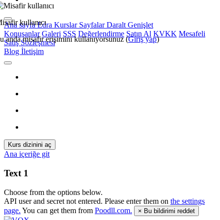
isafir kullanıcı
Ana sayfa
Edra
Kurslar
Sayfalar
Daralt
Genişlet
Konuşanlar
Galeri
SSS
Değerlendirme
Satın Al
KVKK
Mesafeli
u anda misafir erişimini kullanıyorsunuz (
Giriş yap
)
Satış Sözleşmesi
Blog
İletişim
Kurs dizinini aç
Ana içeriğe git
Text 1
Choose from the options below.
API user and secret not entered. Please enter them on
the settings
page.
You can get them from
Poodll.com.
×
Bu bildirimi reddet